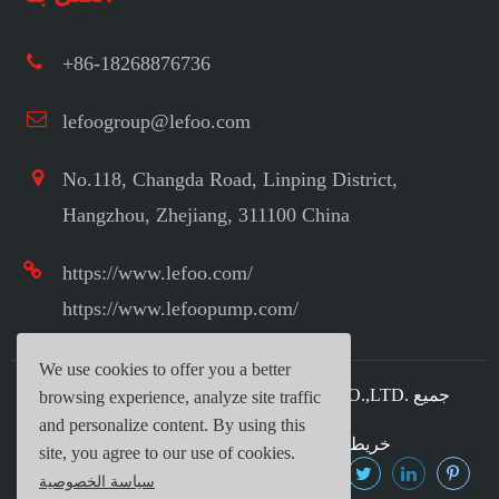
+86-18268876736
lefoogroup@lefoo.com
No.118, Changda Road, Linping District,
Hangzhou, Zhejiang, 311100 China
https://www.lefoo.com/
https://www.lefoopump.com/
We use cookies to offer you a better
جميع
LEFOO INDUSTRIAL CO.,LTD.
حقوق الطبع ©
browsing experience, analyze site traffic
الحقوق محفوظة.
and personalize content. By using this
خريطة الموقع
|
سياسة الخصوصية
site, you agree to our use of cookies.
سياسة الخصوصية