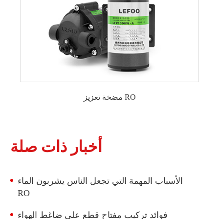
مضخة تعزيز RO
12VDC RO مضخة معززة
24VDC RO مضخة معززة
مضخة معززة RO 36VDC
أخبار ذات صلة
115VAC RO مضخة معززة
230VAC RO مضخة معززة
الأسباب المهمة التي تجعل الناس يشربون الماء
مضخة RO 50 GPD
RO
75 GPD RO مضخة
مضخة RO بسعة 100 جالون يوميًا
فوائد تركيب مفتاح قطع على ضاغط الهواء