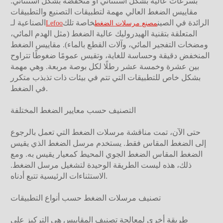
بسرعات عالية بشكل استثنائي أو منخفضة بشكل استثنائي.
مقاييس الضغط العالي مهمة لتطبيقات التصنيع والتطبيقات
الرائدة في الصين
خاصة تلك
الصناعية لـ
مصنع مرسلات الضغط
Lefoo
المتعلقة بتقنية الهيدروليك عالية الضغط (مثل الهدم المائي،
ومضخات التفجير المائي، وآلات القطع بالماء). مقاييس الضغط
المنخفض دقيقة وحساسة للغاية، وتقيس عمومًا ضغوطًا تتراوح
بين عشرة وخمسة عشر رطلًا لكل بوصة مربعة. وهي مهمة
بشكل خاص للتطبيقات التي تتم في بيئات ذات تذبذب متكرر
في الضغط.
التصنيف حسب معايير الضغط المختلفة
حتى الآن، تمت مناقشة مرسلات الضغط التي تعمل بالرجوع
إلى الضغط المقاس فقط. يستخدم مرسل الضغط الذي يقيس
الضغط المقاس الضغط الجوي المحيط كمعيار يقيس به. ومع
ذلك، هذه ليست الطريقة الوحيدة لتشغيل مرسل الضغط.
الاستثناءات الرئيسية تتبع أدناه.
تصنيف مرسلات الضغط حسب أنواع التطبيقات
طريقة أخرى لمعالجة تصنيف المقاييس هي التركيز على