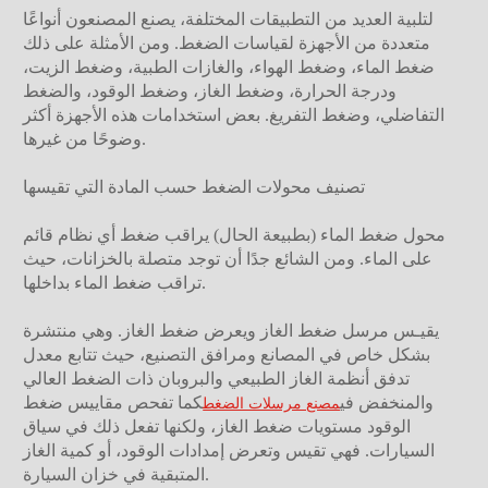
لتلبية العديد من التطبيقات المختلفة، يصنع المصنعون أنواعًا
متعددة من الأجهزة لقياسات الضغط. ومن الأمثلة على ذلك
ضغط الماء، وضغط الهواء، والغازات الطبية، وضغط الزيت،
ودرجة الحرارة، وضغط الغاز، وضغط الوقود، والضغط
التفاضلي، وضغط التفريغ. بعض استخدامات هذه الأجهزة أكثر
وضوحًا من غيرها.
تصنيف محولات الضغط حسب المادة التي تقيسها
محول ضغط الماء (بطبيعة الحال) يراقب ضغط أي نظام قائم
على الماء. ومن الشائع جدًا أن توجد متصلة بالخزانات، حيث
تراقب ضغط الماء بداخلها.
يقيـس مرسل ضغط الغاز ويعرض ضغط الغاز. وهي منتشرة
بشكل خاص في المصانع ومرافق التصنيع، حيث تتابع معدل
تدفق أنظمة الغاز الطبيعي والبروبان ذات الضغط العالي
والمنخفض في
كما تفحص مقاييس ضغط
مصنع مرسلات الضغط
الوقود مستويات ضغط الغاز، ولكنها تفعل ذلك في سياق
السيارات. فهي تقيس وتعرض إمدادات الوقود، أو كمية الغاز
المتبقية في خزان السيارة.