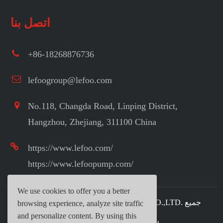
اتصل بنا
+86-18268876736
lefoogroup@lefoo.com
No.118, Changda Road, Linping District,
Hangzhou, Zhejiang, 311100 China
https://www.lefoo.com/
https://www.lefoopump.com/
We use cookies to offer you a better
جميع
LEFOO INDUSTRIAL CO.,LTD.
حقوق الطبع ©
browsing experience, analyze site traffic
الحقوق محفوظة.
and personalize content. By using this