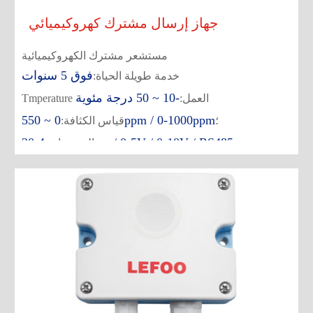
جهاز إرسال مشترك كهروكيميائي
مستشعر مشترك الكهروكيميائية
فوق 5 سنوات
خدمة طويلة الحياة:
-10 ~ 50 درجة مئوية
Tmperature العمل:
0 ~ 550ppm / 0-1000ppm
؛
قياس الكثافة:
4-20ma / 0-5V / 0-10V / RS485
المخرجات: