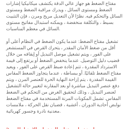
مفتاح الضغط هو جهاز عالي الدقة يكتشف ميكانيكيا إشارات
الضغط ومستوى السائل ، ويدرك مراقبة الضغط ومستوى
السائل والتحكم فيه. نظرًا لأن التعديل مريح ومرن ، فإن التثبيت
بسيط ، والتكلفة منخفضة ، ويمكنه استبدال مفاتيح مستوى
السائل في معظم المناسبات.
تشغيل مفتاح الضغط: عندما يكون الضغط في النظام أعلى أو
أقل من ضغط الأمان المقدر ، يتحرك القرص في المستشعر
على الفور ، ويتم تشغيل موصل التبديل أو إيقافه من خلال
قضيب دليل التوصيل. عندما ينخفض الضغط أو يرتفع إلى قيمة
الاسترداد المقدرة ، تتم إعادة ضبط القرص على الفور ، ويعيد
مفتاح الضغط تلقائيًا. أو ببساطة ، عندما يتجاوز الضغط المقاس
القيمة المقدرة ، يتم إزاحة النهاية الحرة للعنصر المرن ، ويتم
دفع عنصر التبديل مباشرة أو بعد المقارنة لتغيير حالة التشغيل
لعنصر التبديل ، وذلك لتحقيق الغرض من التحكم في الضغط
المقاس. تشمل المكونات المرنة المستخدمة في مفتاح الضغط
نوابض أحادية الدوران ، أغشية ، قضبان نقل الحركة ، ملامسات
معدنية نادرة وجسور كهربائية.