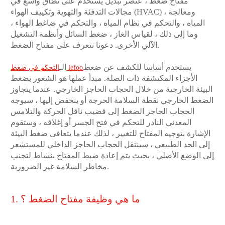
مفتاح ضغط ، عنصر تبديل يستخدم على نطاق واسع في
مجالات التدفئة والتهوية وتكييف الهواء (HVAC) ، ومعالجة
المياه ، والتحكم في نظام المياه ، والتحكم في ضاغط الهواء ،
وما إلى ذلك ، لقياس الغاز ، ضغط السائل وأنظمة التشغيل
الآلي الأخرى. دعونا نتعرف على مفتاح الضغط.
يستخدم أساسا للكشف عن ضغط
الـ
التحكم في ضغط lefoo
الأجزاء المكتشفة ذات الصلة. مبدأ عملها هو الشعور بضغط
البيئة الخارجية من خلال الحجاب الحاجز الخارجي. عندما يتجاوز
الضغط الخارجي نقطة السلامة الحرجة أو ينخفض إليها ، سيوجه
الحجاب الحاجز الضغط إلى قضيب ناقل الحركة والتلامس
المعدني النادر للتحكم في فتح الجسر أو إغلاقه ، وستقوم
الإشارة بتوجيه المفتاح للتغيير ، لذلك عندما يتعافى ضغط البيئة
إلى الحد الطبيعي ، سينتقل الحجاب الحاجز الداخلي للمستشعر
إلى الوضع الأصلي ، بحيث يتم إعادة ضبط المفتاح بنشاط لتجنب
مخاطر السلامة غير الضرورية.
1. ما هي وظيفة مفتاح الضغط ؟