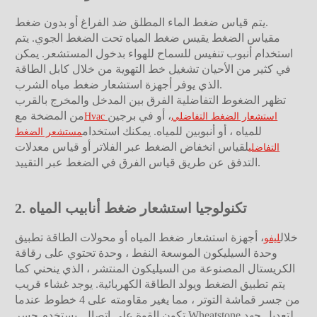
يتم قياس ضغط الماء المطلق ضد الفراغ أو بدون ضغط.
مقياس الضغط يقيس ضغط المياه تحت الضغط الجوي. يتم
استخدام أنبوب تنفيس للسماح للهواء بدخول المستشعر. يمكن
في كثير من الأحيان تشغيل خط التهوية من خلال كابل الطاقة
الذي يوفر أجهزة استشعار ضغط مياه الشرب.
تظهر الضغوط التفاضلية الفرق بين المدخل والمخرج بالقرب
، أو في برجين
من المضخة مع
Hvac استشعار الضغط التفاضلي
للمياه ، أو أنبوبين للمياه. يمكنك استخدام
مستشعر الضغط
لقياس انخفاض الضغط عبر الفلاتر أو قياس معدلات
التفاضلي
التدفق عن طريق قياس الفرق في الضغط عبر التقييد.
2. تكنولوجيا استشعار ضغط أنابيب المياه
خلال
، أجهزة استشعار ضغط المياه أو محولات الطاقة تطبيق
ليفو
وحدة السيليكون الموسعة النفط ، وحدة تحتوي على رقاقة
الكريستال المصنوعة من السيليكون المنتشر ، الذي ينحني كما
يتم تطبيق الضغط ويولد الطاقة الكهربائية. يوجد غشاء قريب
من جسر قماشة التوتر ، مما يغير مقاومته على 4 خطوط عندما
تكون القوة على اتصال. يستخدم جسر Wheatstone لتعديل جهد