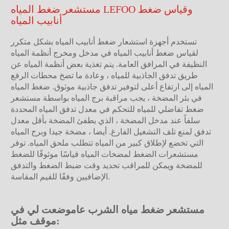
مستشعر ضغط المياه LEFOO وقياس ضغط
أنابيب المياه
تستخدم أجهزة استشعار ضغط أنابيب المياه بشكل متكرر
لقياس ضغط أنابيب المياه في مدخل ومخرج أنظمة المياه
النظيفة في المرافق العامة. يتم تغذية بعض أنظمة المياه عن
طريق تدفق الجاذبية للمياه ، وعادة ما تضخ محطات الرفع
المياه إلى ارتفاع أعلى لتوفير تدفق جاذبية موثوق. ضغط المياه
في بئر المضخة ، يجب مراقبة برج المياه بواسطة مستشعر
ضغط تفاضلي للمياه للتحكم في معدل تدفق المياه المحددة
سلفاً عند مدخل المضخة ، الذي يطفئ المضخة بأقل معدل
تدفق لمنع تلف التشغيل الفارغ. أيضا ، مضخة جيدا وبرج المياه
التي تخضع لإطلاق كبير من المياه تتطلب ملحق المياه. توفر
مستشعرات الضغط لمضخات المياه قياسًا موثوقًا للضغط
للمضخة ويمكن للمراقب تحديد وقت ضبط الضغط والتدفق
الإضافيين وفقًا للقيم المقاسة.
مستشعر ضغط مياه الشرب عام
وضعت لي في
موقف مثل: