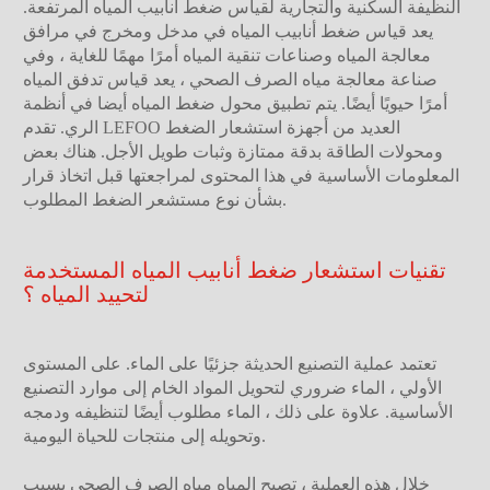
النظيفة السكنية والتجارية لقياس ضغط أنابيب المياه المرتفعة.
يعد قياس ضغط أنابيب المياه في مدخل ومخرج في مرافق
معالجة المياه وصناعات تنقية المياه أمرًا مهمًا للغاية ، وفي
صناعة معالجة مياه الصرف الصحي ، يعد قياس تدفق المياه
أمرًا حيويًا أيضًا. يتم تطبيق محول ضغط المياه أيضا في أنظمة
الري. تقدم LEFOO العديد من أجهزة استشعار الضغط
ومحولات الطاقة بدقة ممتازة وثبات طويل الأجل. هناك بعض
المعلومات الأساسية في هذا المحتوى لمراجعتها قبل اتخاذ قرار
بشأن نوع مستشعر الضغط المطلوب.
تقنيات استشعار ضغط أنابيب المياه المستخدمة
لتحييد المياه ؟
تعتمد عملية التصنيع الحديثة جزئيًا على الماء. على المستوى
الأولي ، الماء ضروري لتحويل المواد الخام إلى موارد التصنيع
الأساسية. علاوة على ذلك ، الماء مطلوب أيضًا لتنظيفه ودمجه
وتحويله إلى منتجات للحياة اليومية.
خلال هذه العملية ، تصبح المياه مياه الصرف الصحي بسبب