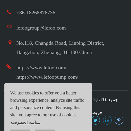
+86-18268876736
lefoogroup@lefoo.com
No.118, Changda Road, Linping District,
Hangzhou, Zhejiang, 311100 China
https://www.lefoo.com/
https://www.lefoopump.com/
We use cookies to offer you a better
جميع
LEFOO INDUSTRIAL CO.,LTD.
حقوق الطبع ©
browsing experience, analyze site traffic
الحقوق محفوظة.
and personalize content. By using this
خريطة الموقع
|
سياسة الخصوصية
site, you agree to our use of cookies.
سياسة الخصوصية