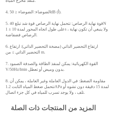
منفذ مخرج المياه.
4. الضوضاء: الضوضاء ≤ 50dB (أ).
5. قوة نهاية الرصاص: تتحمل نهاية الرصاص قوة شد تبلغ 40N
على طول اتجاه المحور لمدة 10 ± 1s ، ولا ينبغي أن تكون نهاية
الرصاص فضفاضة.
6. ارتفاع التحضير الذاتي (مضخة التحضير الذاتي): ارتفاع
التحضير الذاتي ≥ من m.
7. القوة الكهربائية: يمكن لمنفذ الطاقة والصدفة الصمود
V/50Hz/lmin بدون وميض أو تعطل.
8. مقاومة الضغط: في الدول العاملة وغير العاملة ، يمكن أن
تتحمل ضغط المياه الثابت 1.2APa لمدة 15 دقيقة دون تشوه أو
تلف ، ولا يوجد تسرب للمياه في كل جزء اتصال.
المزيد من المنتجات ذات الصلة