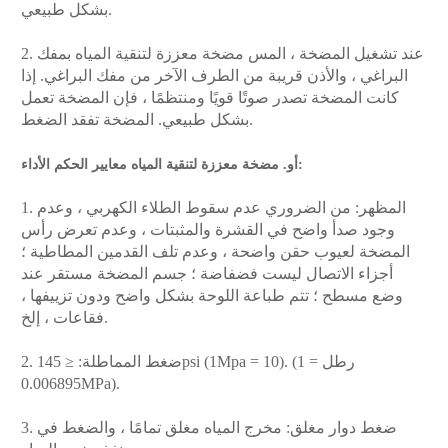
بشكل طبيعي.
2. عند تشغيل المضخة ، المس مضخة معززة لتنقية المياه بمفك
البراغي ، والأذن قريبة من الطرف الآخر من مفك البراغي. إذا
كانت المضخة تصدر صوتًا قويًا ومنتظمًا ، فإن المضخة تعمل
بشكل طبيعي. المضخة تفقد الضغط.
أو. مضخة معززة لتنقية المياه معايير الحكم الأداء:
1. المظهر: من الضروري عدم سقوط الطلاء الكهربي ، وعدم
وجود صدأ واضح في القشرة والمثبتات ، وعدم تعرض رأس
المضخة لعيوب حقن واضحة ، وعدم تلف القدمين المطاطية ؛
أجزاء الاتصال ليست فضفاضة ؛ جسم المضخة مستقر عند
وضع مسطح ؛ تتم طباعة اللوحة بشكل واضح ودون تزييفها ،
فقاعات ، إلخ.
2. ضغط المماطلة: ≤ 145psi (1Mpa = 10). (1 رطل =
0.006895MPa).
3. ضغط دوار مغلق: مخرج المياه مغلق تمامًا ، والضغط في