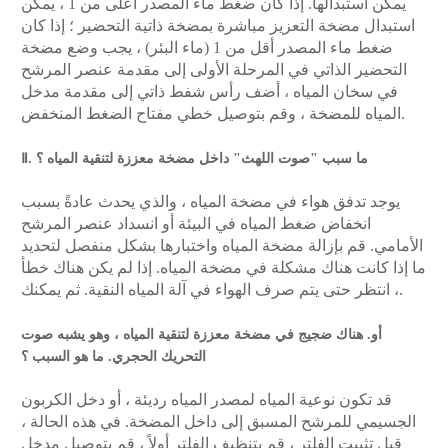
يمكن استبدالها. إذا كان ضغط ماء المصدر أعلى من 1 ، يمكن
استبدال مضخة التعزيز مباشرة بمضخة ذاتية التحضير ؛ إذا كان
ضغط ماء المصدر أقل من 1 (ماء البئر) ، يجب وضع مضخة
التحضير الذاتي في المرحلة الأولى إلى مقدمة عنصر المرشح
في سخان المياه ، أضف رأس شفط ذاتي إلى مقدمة مدخل
المياه للمضخة ، وقم بتوصيل خطي مفتاح الضغط المنخفض.
Ⅱ. ما سبب "صوت اللهث" داخل مضخة معززة لتنقية المياه ؟
يوجد تدفق هواء في مضخة المياه ، والذي يحدث عادةً بسبب
انخفاض ضغط المياه في البيئة أو انسداد عنصر المرشح
الأمامي. قم بإزالة مضخة المياه واختبارها بشكل منفصل لتحديد
ما إذا كانت هناك مشكلة في مضخة المياه. إذا لم يكن هناك خطأ
، انتظر حتى يتم صرف الهواء في آلة المياه النقية. ثم يمكنك.
أو. هناك ضجيج في مضخة معززة لتنقية المياه ، وهو يشبه صوت
التحريك الحجري. ما هو السبب ؟
قد تكون نوعية المياه لمصدر المياه رديئة ، أو دخل الكربون
الجسيمي للمرشح المسبق إلى داخل المضخة. في هذه الحالة ،
قبل تثبيت الفلتر ، قم بتنظيف الفلتر أولاً ، قم بتوصيل مدخل