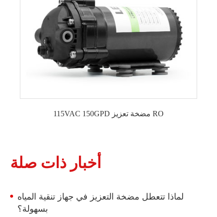
مضخة تعزيز RO بدون فرشاة 1000 GPD
مضخة تعزيز التناضح العكسي التجارية 600 جالون
يوميًا ثابتة التردد بدون فرش
مضخة تعزيز RO تجارية بتردد ثابت وبدون فرش
بقدرة 800 جالون في اليوم
مضخة تعزيز RO تجارية 1000GPD بدون فرش
ذات تردد ثابت
115VAC 150GPD مضخة تعزيز RO
أخبار ذات صلة
لماذا تتعطل مضخة التعزيز في جهاز تنقية المياه
بسهولة؟